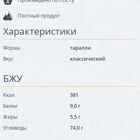
Произведено по ГОСТу
Постный продукт
Характеристики
Форма
таралли
Вкус
классический
БЖУ
Ккал
381
Белки
9,0 г
Жиры
5,5 г
Углеводы
74,0 г