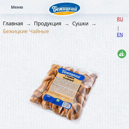
RU
Главная
Продукция
Сушки
|
Бежицкие Чайные
EN
Постный продукт