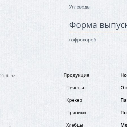
Углеводы
Форма выпус
гофрокороб
Продукция
Но
я, д. 52
Печенье
О 
Крекер
Па
Пряники
По
Хлебцы
Ме