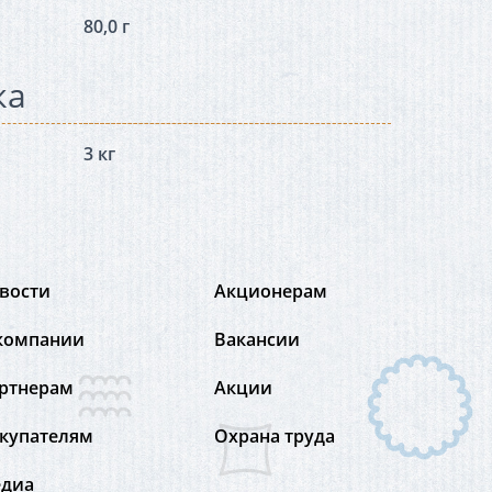
80,0 г
ка
3 кг
вости
Акционерам
компании
Вакансии
ртнерам
Акции
купателям
Охрана труда
диа