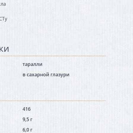
сла
СТу
ки
таралли
в сахарной глазури
416
9,5 г
6,0 г